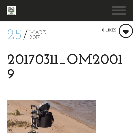
0
LIKES
25
MÄRZ
2017
20170311_OM2001
9