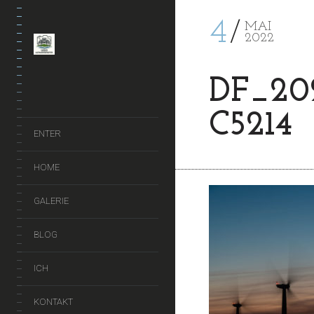
4
MAI
2022
DF_20
C5214
ENTER
HOME
GALERIE
BLOG
ICH
KONTAKT