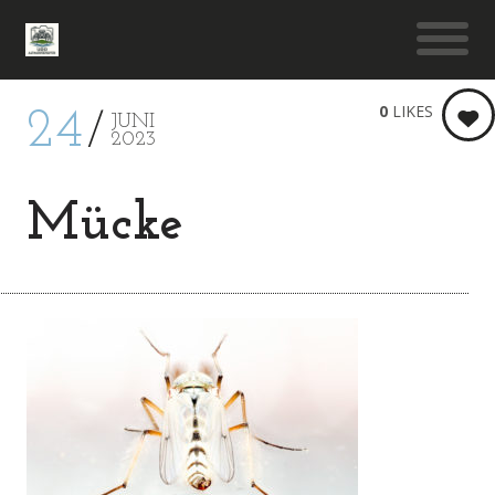
0
LIKES
24
JUNI
2023
Mücke