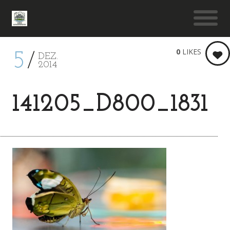
0
LIKES
5
DEZ.
2014
141205_D800_1831