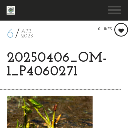
0
LIKES
6
APR.
2025
20250406_OM-
1_P4060271