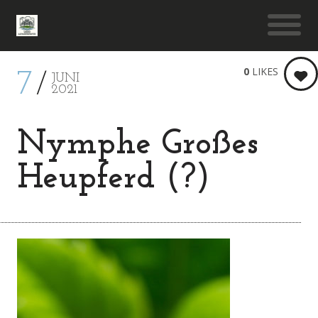
0
LIKES
7
JUNI
2021
Nymphe Großes
Heupferd (?)